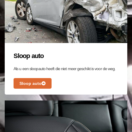
aanrad
en aan 
iedere
en die 
op 
zoek 
is naar 
Sloop auto
een 
snelle 
Als u een sloopauto heeft die niet meer geschikt is voor de weg.
en 
gemak
Sloop auto
kelijke 
manier 
om 
hun 
auto te 
verkop
en. 