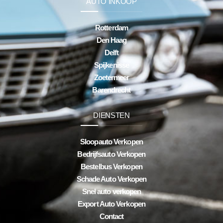
AUTO INKOOP
Rotterdam
Den Haag
Delft
Spijkenisse
Zoetermeer
Barendrecht
DIENSTEN
Sloopauto Verkopen
Bedrijfsauto Verkopen
Bestelbus Verkopen
Schade Auto Verkopen
Snel auto verkopen
Export Auto Verkopen
Contact