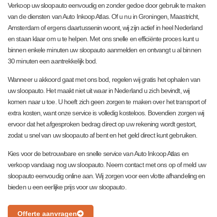
bij de 
en ik 
n 
ken 
geb
Verkoop uw sloopauto eenvoudig en zonder gedoe door gebruik te maken
auto 
kan 
ervoor
na!
. Au
van de diensten van Auto Inkoop Atlas. Of u nu in Groningen, Maastricht,
niet 
niet 
En een 
Top 
zel
Amsterdam of ergens daartussenin woont, wij zijn actief in heel Nederland
meer 
tevred
goede 
bedrijf!
dag
en staan klaar om u te helpen. Met ons snelle en efficiënte proces kunt u
over 
ener 
prijs 
👍🏽
nog
binnen enkele minuten uw sloopauto aanmelden en ontvangt u al binnen
onderh
zijn 
gekreg
op
30 minuten een aantrekkelijk bod.
andeld 
over 
en
aald
Wanneer u akkoord gaat met ons bod, regelen wij gratis het ophalen van
gewoo
de 
voo
uw sloopauto. Het maakt niet uit waar in Nederland u zich bevindt, wij
n 
servic
een
komen naar u toe. U hoeft zich geen zorgen te maken over het transport of
netjes 
e die ik 
goe
extra kosten, want onze service is volledig kosteloos. Bovendien zorgen wij
betaal
heb 
prij
ervoor dat het afgesproken bedrag direct op uw rekening wordt gestort,
d en 
ontvan
zodat u snel van uw sloopauto af bent en het geld direct kunt gebruiken.
direct 
gen. 
vrijwari
Het 
Kies voor de betrouwbare en snelle service van Auto Inkoop Atlas en
verkoop vandaag nog uw sloopauto. Neem contact met ons op of meld uw
ng 
bedrijf 
sloopauto eenvoudig online aan. Wij zorgen voor een vlotte afhandeling en
ontvan
heeft 
bieden u een eerlijke prijs voor uw sloopauto.
gen. 
mijn 
Vriend
auto 
elijke 
op 
Offerte aanvragen