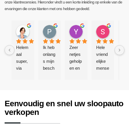
onze klantrecensies. Hieronder vindt u een korte inleiding op enkele van de
ervaringen die onze klanten met ons hebben gedeeld.
Emma Wessels
Prod.ByZizou TM
Yvonne Eekhout
Stacey Bouwer
3 jaar geleden
3 jaar geleden
3 jaar geleden
3 jaar gele
Helem
Ik heb 
Zeer 
Hele 
Sup
aal 
onlang
netjes 
vriend
bedr
super, 
s mijn 
geholp
elijke 
Ik 
via 
besch
en en 
mense
mijn
whats
adigde 
binnen 
n, en 
aut
app 
auto 
5 
goede 
ero
een 
verkoc
minute
servic
gez
prijs 
ht aan 
n alles 
e, 
en 
Eenvoudig en snel uw sloopauto
afgesp
auto-
gerege
komen 
min
roken 
inkoop
ld.  
netjes 
late
verkopen
en 
bedrijf 
Compli
hun 
wer
daar is 
Atlas 
mente
afspra
ik al