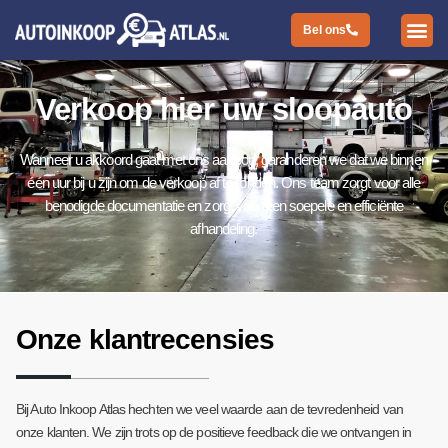
Bel ons
Verkoop hier uw sloopauto
Wanneer u akkoord gaat met ons aanbod, garanderen we dat we binnen
één uur bij u zijn om de verkoop af te ronden. Ons team zorgt voor alle
benodigde documentatie en zorgt voor een soepele en efficiënte
afhandeling.
Onze klantrecensies
Bij Auto Inkoop Atlas hechten we veel waarde aan de tevredenheid van
onze klanten. We zijn trots op de positieve feedback die we ontvangen in