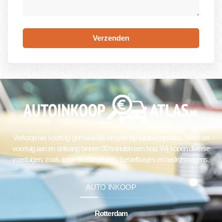
Verzenden
Verkoop uw voertuig gemakkelijk en snel bij Autoinkoop Atlas. Meld uw
voertuig aan en ontvang binnen 30 minuten een bod. Wij kopen diverse
voertuigen, zoals loop- en sloopauto’s, bestelbusjes en bedrijfswagens.
AUTO INKOOP
Rotterdam