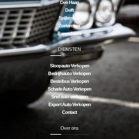
Den Haag
Delft
Spijkenisse
Zoetermeer
Barendrecht
DIENSTEN
Sloopauto Verkopen
Bedrijfsauto Verkopen
Bestelbus Verkopen
Schade Auto Verkopen
Snel auto verkopen
Export Auto Verkopen
Contact
Over ons