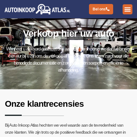
Bel ons
Verkoop hier uw auto
Wanneer u akkoord gaat met ons aanbod, garanderen we dat we binnen
één uur bij u zijn om de verkoop af te ronden. Ons team zorgt voor alle
benodigde documentatie en zorgt voor een soepele en efficiënte
afhandeling.
Onze klantrecensies
Bij Auto Inkoop Atlas hechten we veel waarde aan de tevredenheid van
onze klanten. We zijn trots op de positieve feedback die we ontvangen in