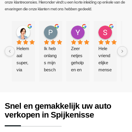
onze klantrecensies. Hieronder vindt u een korte inleiding op enkele van de
ervaringen die onze klanten met ons hebben gedeeld.
Emma Wessels
Prod.ByZizou TM
Yvonne Eekhout
Stacey Bouwer
3 jaar geleden
3 jaar geleden
3 jaar geleden
3 jaar gele
Helem
Ik heb 
Zeer 
Hele 
Sup
aal 
onlang
netjes 
vriend
bedr
super, 
s mijn 
geholp
elijke 
Ik 
via 
besch
en en 
mense
mijn
whats
adigde 
binnen 
n, en 
aut
app 
auto 
5 
goede 
ero
een 
verkoc
minute
servic
gez
prijs 
ht aan 
n alles 
e, 
en 
Snel en gemakkelijk uw auto
afgesp
auto-
gerege
komen 
min
roken 
inkoop
ld.  
netjes 
late
verkopen in Spijkenisse
en 
bedrijf 
Compli
hun 
wer
daar is 
Atlas 
mente
afspra
ik al