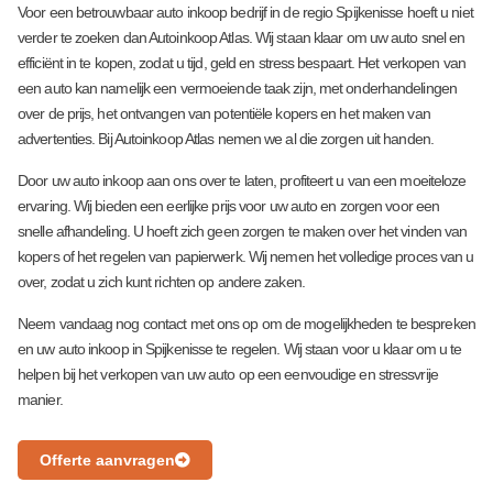
bij de 
en ik 
n 
ken 
geb
Voor een betrouwbaar auto inkoop bedrijf in de regio Spijkenisse hoeft u niet
auto 
kan 
ervoor
na!
. Au
verder te zoeken dan Autoinkoop Atlas. Wij staan klaar om uw auto snel en
niet 
niet 
En een 
Top 
zel
efficiënt in te kopen, zodat u tijd, geld en stress bespaart. Het verkopen van
meer 
tevred
goede 
bedrijf!
dag
een auto kan namelijk een vermoeiende taak zijn, met onderhandelingen
over 
ener 
prijs 
👍🏽
nog
over de prijs, het ontvangen van potentiële kopers en het maken van
onderh
zijn 
gekreg
op
advertenties. Bij Autoinkoop Atlas nemen we al die zorgen uit handen.
andeld 
over 
en
aald
Door uw auto inkoop aan ons over te laten, profiteert u van een moeiteloze
gewoo
de 
voo
ervaring. Wij bieden een eerlijke prijs voor uw auto en zorgen voor een
n 
servic
een
snelle afhandeling. U hoeft zich geen zorgen te maken over het vinden van
netjes 
e die ik 
goe
kopers of het regelen van papierwerk. Wij nemen het volledige proces van u
betaal
heb 
prij
over, zodat u zich kunt richten op andere zaken.
d en 
ontvan
direct 
gen. 
Neem vandaag nog contact met ons op om de mogelijkheden te bespreken
vrijwari
Het 
en uw auto inkoop in Spijkenisse te regelen. Wij staan voor u klaar om u te
helpen bij het verkopen van uw auto op een eenvoudige en stressvrije
ng 
bedrijf 
manier.
ontvan
heeft 
gen. 
mijn 
Vriend
auto 
Offerte aanvragen
elijke 
op 